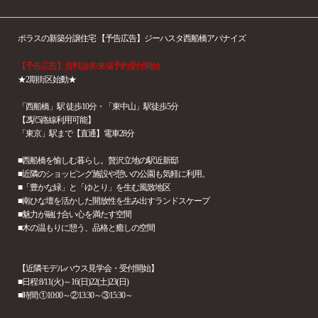
ポラスの新築分譲住宅 【予告広告】ジーハスタ西船橋アバナイズ
【予告広告】資料請求/来場予約受付開始
★2期街区始動★
「西船橋」駅 徒歩10分・「東中山」駅徒歩5分
【2駅5路線利用可能】
「東京」駅まで【直通】電車28分
■西船橋を愉しむ暮らし。贅沢立地の駅近新邸
■近隣のショッピング施設や憩いの公園も気軽に利用。
■「豊かな緑」と「ゆとり」を生む風致地区
■南ひな壇を活かした開放性を生み出すランドスケープ
■魅力が融け合い心を満たす空間
■木の温もりに憩う、品格と癒しの空間
【近隣モデルハウス見学会・受付開始】
■日程:8/11(火)～16(日)22(土)23(日)
■時間:①10:00～②13:30～③15:30～