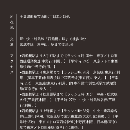
所
千葉県船橋市西船5丁目315-13他
在
地
交
JR中央・総武線「西船橋」駅まで徒歩10分
通
京成本線「東中山」駅まで徒歩5分
ア
●西船橋駅より大手町駅まで【ラッシュ時: 30分 東京メトロ東
ク
西線通勤快速(中野行)利用。】【平常時: 24分 東京メトロ東西
セ
線快速(中野行)利用。】
ス
●西船橋駅より東京駅まで【ラッシュ時: 28分 京葉線(東京行)利
用。(降車不要)市川塩浜駅で武蔵野線(東京行)に乗入。】【平常
時: 28分 京葉線(東京行)利用。(降車不要)市川塩浜駅で武蔵野
線(東京行)に乗入。】
●西船橋駅より秋葉原駅まで【ラッシュ時: 31分 中央・総武線
各停(三鷹行)利用。】【平常時: 27分 中央・総武線各停(三鷹
行)利用。】
●西船橋駅より上野駅まで【ラッシュ時: 38分 中央・総武線各
停(三鷹行)利用。秋葉原駅で京浜東北線(大宮行)に乗換。】【平
常時: 33分 東京メトロ東西線快速(中野行)利用。日本橋(東京)
駅で東京メトロ銀座線(浅草行)に乗換。】