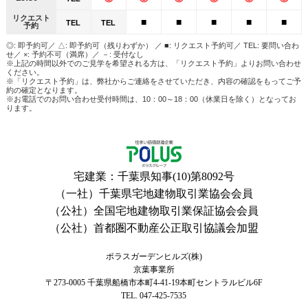
リクエスト
■
■
■
■
■
TEL
TEL
予約
◎: 即予約可／ △: 即予約可（残りわずか） ／ ■: リクエスト予約可／ TEL: 要問い合わ
せ／ ×: 予約不可（満席）／ －: 受付なし
※上記の時間以外でのご見学を希望される方は、「リクエスト予約」よりお問い合わせ
ください。
※「リクエスト予約」は、弊社からご連絡をさせていただき、内容の確認をもってご予
約の確定となります。
※お電話でのお問い合わせ受付時間は、10：00～18：00（休業日を除く）となってお
ります。
宅建業：千葉県知事(10)第8092号
（一社）千葉県宅地建物取引業協会会員
（公社）全国宅地建物取引業保証協会会員
（公社）首都圏不動産公正取引協議会加盟
ポラスガーデンヒルズ(株)
京葉事業所
〒273-0005
千葉県船橋市本町4-41-19本町セントラルビル6F
TEL. 047-425-7535