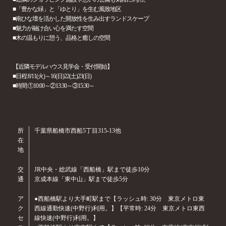
■「豊かな緑」と「ゆとり」を生む風致地区
■南ひな壇を活かした開放性を生み出すランドスケープ
■魅力が融け合い心を満たす空間
■木の温もりに憩う、品格と癒しの空間
【近隣モデルハウス見学会・受付開始】
■日程:8/11(火)～16(日)22(土)23(日)
■時間:①10:00～②13:30～③15:30～
所
千葉県船橋市西船5丁目315-13他
在
地
交
JR中央・総武線「西船橋」駅まで徒歩10分
通
京成本線「東中山」駅まで徒歩5分
ア
●西船橋駅より大手町駅まで【ラッシュ時: 30分 東京メトロ東
ク
西線通勤快速(中野行)利用。】【平常時: 24分 東京メトロ東西
セ
線快速(中野行)利用。】