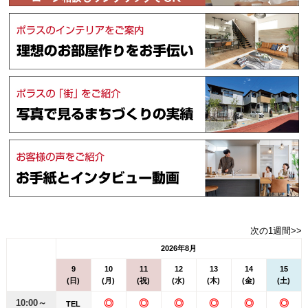
次の1週間>>
2026年8月
9
10
11
12
13
14
15
(日)
(月)
(祝)
(水)
(木)
(金)
(土)
10:00～
◎
◎
◎
◎
◎
◎
TEL