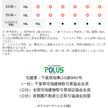
13:30～
◎
◎
◎
◎
◎
◎
TEL
15:30～
◎
◎
◎
◎
◎
◎
TEL
リクエスト
■
■
■
■
■
TEL
TEL
予約
◎: 即予約可／ △: 即予約可（残りわずか） ／ ■: リクエスト予約可／ TEL: 要問い合わ
せ／ ×: 予約不可（満席）／ －: 受付なし
※上記の時間以外でのご見学を希望される方は、「リクエスト予約」よりお問い合わせ
ください。
※「リクエスト予約」は、弊社からご連絡をさせていただき、内容の確認をもってご予
約の確定となります。
※お電話でのお問い合わせ受付時間は、10：00～18：00（休業日を除く）となってお
ります。
宅建業：千葉県知事(10)第8092号
（一社）千葉県宅地建物取引業協会会員
（公社）全国宅地建物取引業保証協会会員
（公社）首都圏不動産公正取引協議会加盟
ポラスガーデンヒルズ(株)