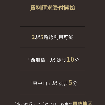
資料請求受付開始
2
5
駅
路線利用可能
10
「西船橋」駅 徒歩
分
5
「東中山」駅 徒歩
分
風致地区
「豊かな緑」と「ゆとり」を生む