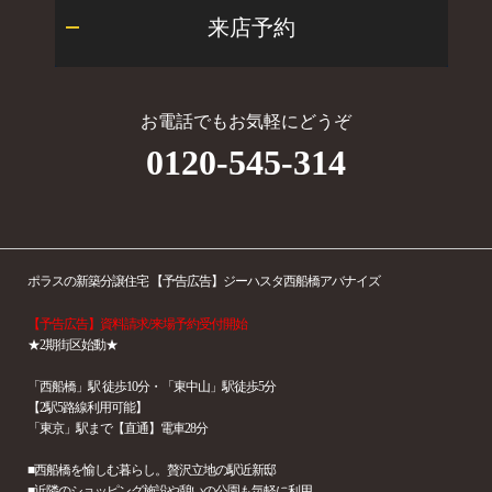
来店予約
お電話でもお気軽にどうぞ
0120-545-314
ポラスの新築分譲住宅 【予告広告】ジーハスタ西船橋アバナイズ
【予告広告】資料請求/来場予約受付開始
★2期街区始動★
「西船橋」駅 徒歩10分・「東中山」駅徒歩5分
【2駅5路線利用可能】
「東京」駅まで【直通】電車28分
■西船橋を愉しむ暮らし。贅沢立地の駅近新邸
■近隣のショッピング施設や憩いの公園も気軽に利用。