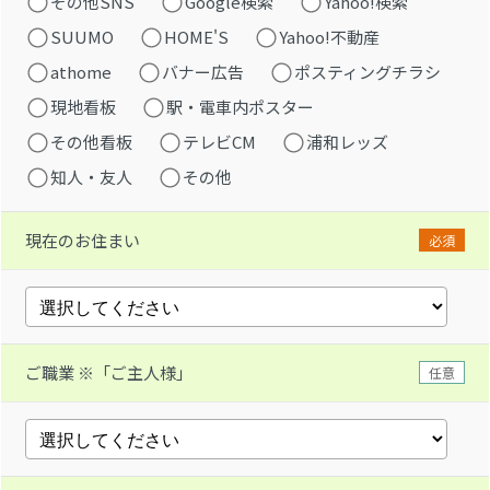
その他SNS
Google検索
Yahoo!検索
SUUMO
HOME'S
Yahoo!不動産
athome
バナー広告
ポスティングチラシ
現地看板
駅・電車内ポスター
その他看板
テレビCM
浦和レッズ
知人・友人
その他
現在のお住まい
必須
ご職業 ※「ご主人様」
任意