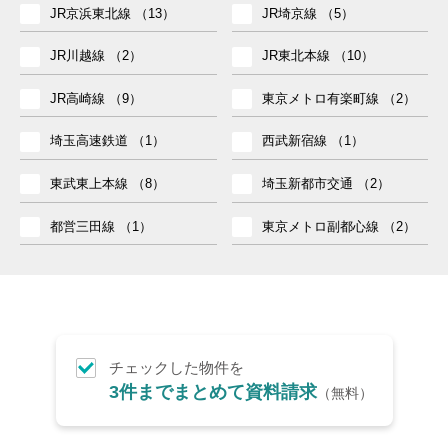
JR京浜東北線 （13）
JR埼京線 （5）
JR川越線 （2）
JR東北本線 （10）
JR高崎線 （9）
東京メトロ有楽町線 （2）
埼玉高速鉄道 （1）
西武新宿線 （1）
東武東上本線 （8）
埼玉新都市交通 （2）
都営三田線 （1）
東京メトロ副都心線 （2）
駅チカ10分以内（15）
敷地40坪以上！（8）
総戸数10区画以上！（17）
カースペース2台！（32）
チェックした物件を
3件までまとめて資料請求
（無料）
即入居可能！（13）