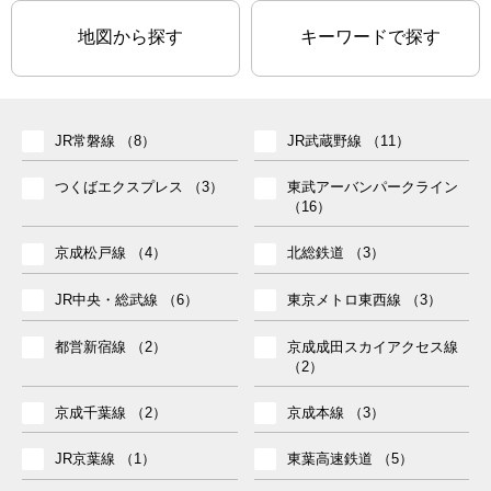
地図から探す
キーワードで探す
柏市（10）
JR常磐線 （8）
松戸市（3）
JR武蔵野線 （11）
流山市（1）
つくばエクスプレス （3）
野田市（1）
東武アーバンパークライン
（16）
市川市（3）
船橋市（2）
京成松戸線 （4）
北総鉄道 （3）
習志野市（1）
八千代市（1）
JR中央・総武線 （6）
東京メトロ東西線 （3）
千葉市稲毛区（2）
さいたま市（16）
都営新宿線 （2）
京成成田スカイアクセス線
（2）
川口市（2）
川越市（1）
京成千葉線 （2）
京成本線 （3）
富士見市（3）
和光市（2）
JR京葉線 （1）
東葉高速鉄道 （5）