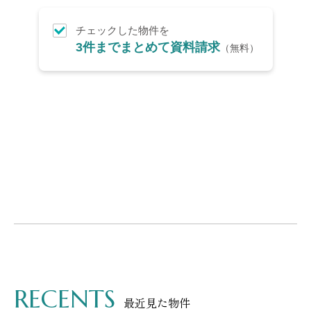
つくばエクスプレス （3）
総戸数10区画以上！（17）
東武アーバンパークライン
カースペース2台！（32）
チェックした物件を
（16）
3件までまとめて資料請求
（無料）
即入居可能！（13）
京成松戸線 （4）
北総鉄道 （3）
JR中央・総武線 （6）
東京メトロ東西線 （3）
都営新宿線 （2）
京成成田スカイアクセス線
（2）
京成千葉線 （2）
京成本線 （3）
JR京葉線 （1）
東葉高速鉄道 （5）
JR京浜東北線 （13）
JR埼京線 （5）
JR川越線 （2）
JR東北本線 （10）
JR高崎線 （9）
東京メトロ有楽町線 （2）
RECENTS
最近見た物件