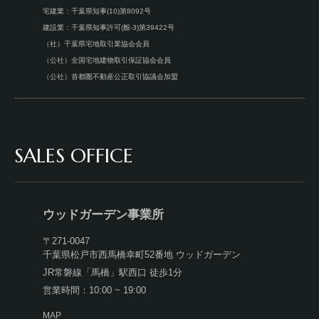
宅建業：千葉県知事(10)第8092号
建設業：千葉県知事許可(般-3)第39422号
（社）千葉県宅地取引業協会会員
（公社）全国宅地建物取引保証協会会員
（公社）首都圏不動産公正取引協議会加盟
SALES OFFICE
ウッドガーデン事業所
〒271-0047
千葉県松戸市西馬橋幸町52番地 ウッドガーデン
JR常磐線「馬橋」駅西口 徒歩1分
営業時間：10:00 ~ 19:00
MAP