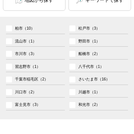
地図から探す
キーワードで探す
柏市（10）
松戸市（3）
流山市（1）
野田市（1）
市川市（3）
船橋市（2）
習志野市（1）
八千代市（1）
千葉市稲毛区（2）
さいたま市（16）
川口市（2）
川越市（1）
富士見市（3）
和光市（2）
JR常磐線 （8）
駅チカ10分以内（15）
JR武蔵野線 （11）
敷地40坪以上！（8）