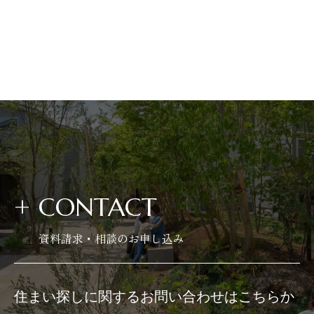
埼玉高速鉄道 （1）
西武新宿線 （1）
東武東上本線 （8）
埼玉新都市交通 （2）
都営三田線 （1）
東京メトロ副都心線 （2）
+
CONTACT
資料請求・相談のお申し込み
住まい探しに関するお問い合わせはこちらか