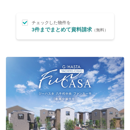
JR常磐線 （8）
駅チカ10分以内（15）
JR武蔵野線 （11）
敷地40坪以上！（8）
つくばエクスプレス （3）
総戸数10区画以上！（17）
東武アーバンパークライン
カースペース2台！（32）
チェックした物件を
（16）
3件までまとめて資料請求
（無料）
即入居可能！（13）
京成松戸線 （4）
北総鉄道 （3）
JR中央・総武線 （6）
東京メトロ東西線 （3）
都営新宿線 （2）
京成成田スカイアクセス線
（2）
京成千葉線 （2）
京成本線 （3）
JR京葉線 （1）
東葉高速鉄道 （5）
JR京浜東北線 （13）
JR埼京線 （5）
JR川越線 （2）
JR東北本線 （10）
JR高崎線 （9）
東京メトロ有楽町線 （2）