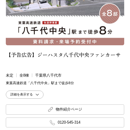
埼玉高速鉄道 （1）
西武新宿線 （1）
東武東上本線 （8）
埼玉新都市交通 （2）
都営三田線 （1）
東京メトロ副都心線 （2）
【予告広告】ジーハスタ八千代中央ファンカーサ
未定
全8棟
千葉県八千代市
東葉高速鉄道「八千代中央」駅まで徒歩8分
詳細を表示する
物件紹介ページ
0120-545-314