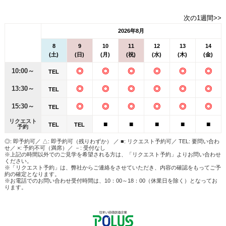
次の1週間>>
2026年8月
8
9
10
11
12
13
14
(土)
(日)
(月)
(祝)
(水)
(木)
(金)
10:00～
◎
◎
◎
◎
◎
◎
TEL
13:30～
◎
◎
◎
◎
◎
◎
TEL
15:30～
◎
◎
◎
◎
◎
◎
TEL
リクエスト
■
■
■
■
■
TEL
TEL
予約
◎: 即予約可／ △: 即予約可（残りわずか） ／ ■: リクエスト予約可／ TEL: 要問い合わ
せ／ ×: 予約不可（満席）／ －: 受付なし
※上記の時間以外でのご見学を希望される方は、「リクエスト予約」よりお問い合わせ
ください。
※「リクエスト予約」は、弊社からご連絡をさせていただき、内容の確認をもってご予
約の確定となります。
※お電話でのお問い合わせ受付時間は、10：00～18：00（休業日を除く）となってお
ります。