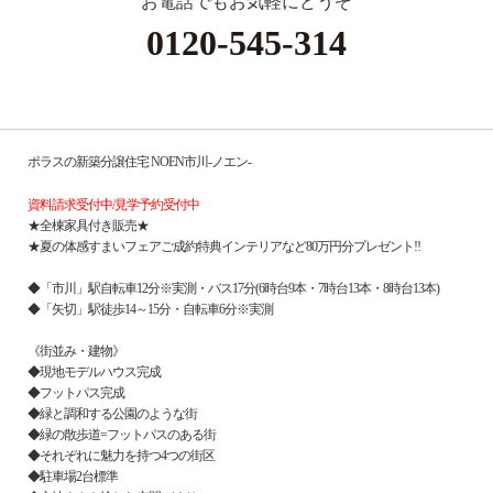
お電話でもお気軽にどうぞ
0120-545-314
ポラスの新築分譲住宅 NOEN市川‐ノエン‐
資料請求受付中/見学予約受付中
★全棟家具付き販売★
★夏の体感すまいフェアご成約特典インテリアなど80万円分プレゼント!!
◆「市川」駅自転車12分※実測・バス17分(6時台9本・7時台13本・8時台13本)
◆「矢切」駅徒歩14～15分・自転車6分※実測
《街並み・建物》
◆現地モデルハウス完成
◆フットパス完成
◆緑と調和する公園のような街
◆緑の散歩道=フットパスのある街
◆それぞれに魅力を持つ4つの街区
◆駐車場2台標準