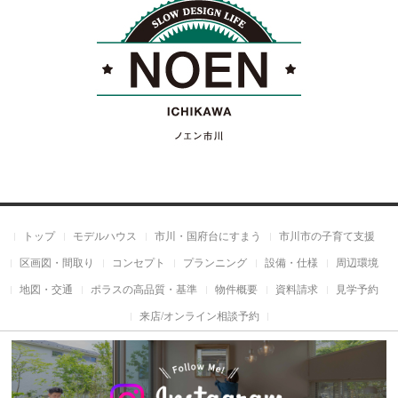
トップ
モデルハウス
市川・国府台にすまう
市川市の子育て支援
区画図・間取り
コンセプト
プランニング
設備・仕様
周辺環境
地図・交通
ポラスの高品質・基準
物件概要
資料請求
見学予約
来店/オンライン相談予約