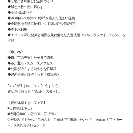
◆心地よさを愉しむ空間づくり
◆緑と文教の街に暮らす
◆高台+風致地区
◆2030年レベルのZEH水準を備えた住まい提案
◆全邸敷地面積125㎡以上に駐車場2台標準設定
◆本下水利用
◆エコワンX5に健康と清潔を兼ね備えた先進技術〈ウルトラファインバブル〉を
搭載
《市川city》
◆市川市の充実した子育て環境
◆市川北ICへスムーズアクセス
◆公園が近在する健やかな住環境
◆緑の景観が維持される「風致地区」
"エン"が生まれ、"エン"にやすらぐ。
豊かさに満ちる「NOEN」の暮らし。
【夏の体感すまいフェア】
■日程:8/8(土)9(日)
■時間:①10:00～ ②13:30～ ③15:30～
◇WEBサイトからご予約の上、ご家族でご来場いただくと「Amazonギフトカー
ド」5000円分プレゼント!!