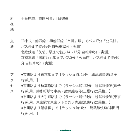
所
千葉県市川市国府台3丁目80番
在
地
交
JR中央・総武線・JR総武線「市川」駅までバス17分「公民館」
通
バス停まで徒歩9分 自転車12分（実測）
北総鉄道「矢切」駅まで徒歩14～15分 自転車6分（実測）
京成本線「国府台」駅までバス5分「公民館」バス停まで徒歩9
分 自転車8分（実測）
ア
●市川駅より東京駅まで【ラッシュ時: 19分 総武線快速(逗子
ク
行)利用。】
セ
●市川駅より秋葉原駅まで【ラッシュ時: 22分 総武線快速(逗子
ス
行)利用。錦糸町駅で中央・総武線各停(三鷹行)に乗換。】
●市川駅より大手町駅まで【ラッシュ時: 24分 総武線快速(東京
行)利用。東京駅で東京メトロ丸ノ内線(池袋行)に乗換。】
●市川駅より船橋駅まで【ラッシュ時: 6分 総武線快速(津田沼
行)利用。】