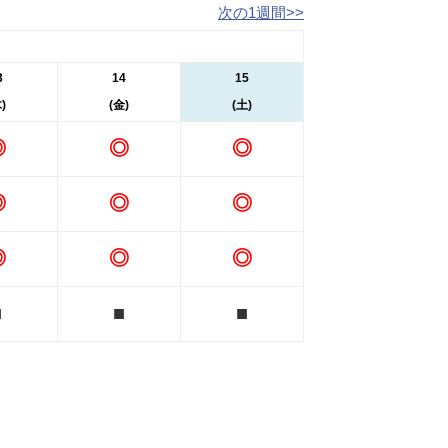
次の1週間>>
3
14
15
)
(金)
(土)
◎
◎
◎
◎
◎
◎
◎
◎
◎
■
■
■