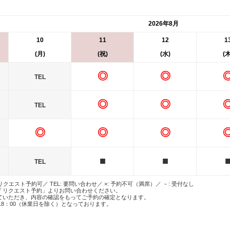
2026年8月
10
11
12
1
(月)
(祝)
(水)
(木
◎
◎
TEL
◎
◎
TEL
◎
◎
◎
■
■
TEL
 リクエスト予約可／ TEL: 要問い合わせ／ ×: 予約不可（満席）／ －: 受付なし
「リクエスト予約」よりお問い合わせください。
ていただき、内容の確認をもってご予約の確定となります。
18：00（休業日を除く）となっております。