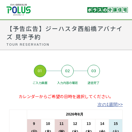
【予告広告】ジーハスタ西船橋アバナイ
ズ 見学予約
TOUR RESERVATION
01
02
03
ご入力画面
入力内容の確認
送信完了
カレンダーからご希望の日時を選択してください。
次の1週間>>
2026年8月
9
10
11
12
13
14
15
(日)
(月)
(祝)
(水)
(木)
(金)
(土)