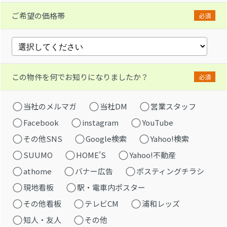
ご希望の価格帯
必須
この物件を何でお知りになりましたか？
必須
当社のメルマガ
当社DM
営業スタッフ
Facebook
instagram
YouTube
その他SNS
Google検索
Yahoo!検索
SUUMO
HOME'S
Yahoo!不動産
athome
バナー広告
ポスティングチラシ
現地看板
駅・電車内ポスター
その他看板
テレビCM
浦和レッズ
知人・友人
その他