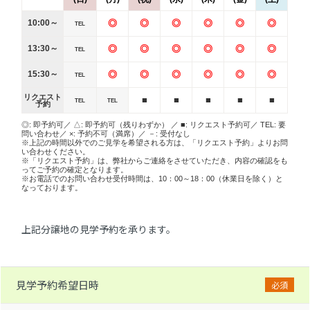
10:00～
◎
◎
◎
◎
◎
◎
TEL
13:30～
◎
◎
◎
◎
◎
◎
TEL
15:30～
◎
◎
◎
◎
◎
◎
TEL
リクエスト
■
■
■
■
■
TEL
TEL
予約
◎: 即予約可／ △: 即予約可（残りわずか） ／ ■: リクエスト予約可／ TEL: 要
問い合わせ／ ×: 予約不可（満席）／ －: 受付なし
※上記の時間以外でのご見学を希望される方は、「リクエスト予約」よりお問
い合わせください。
※「リクエスト予約」は、弊社からご連絡をさせていただき、内容の確認をも
ってご予約の確定となります。
※お電話でのお問い合わせ受付時間は、10：00～18：00（休業日を除く）と
なっております。
上記分譲地の見学予約を承ります。
見学予約希望日時
必須