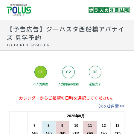
【予告広告】ジーハスタ西船橋アバナイ
ズ 見学予約
TOUR RESERVATION
01
02
03
ご入力画面
入力内容の確認
送信完了
カレンダーからご希望の日時を選択してください。
次の1週間>>
2026年8月
7
8
9
10
11
12
13
(金)
(土)
(日)
(月)
(祝)
(水)
(木)