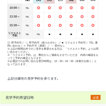
10:00～
◎
◎
◎
◎
◎
◎
TEL
13:30～
◎
◎
◎
◎
◎
◎
TEL
15:30～
◎
◎
◎
◎
◎
◎
TEL
リクエスト
■
■
■
■
■
TEL
TEL
予約
◎: 即予約可／ △: 即予約可（残りわずか） ／ ■: リクエスト予約可／ TEL: 要
問い合わせ／ ×: 予約不可（満席）／ －: 受付なし
※上記の時間以外でのご見学を希望される方は、「リクエスト予約」よりお問
い合わせください。
※「リクエスト予約」は、弊社からご連絡をさせていただき、内容の確認をも
ってご予約の確定となります。
※お電話でのお問い合わせ受付時間は、10：00～18：00（休業日を除く）と
なっております。
上記分譲地の見学予約を承ります。
見学予約希望日時
必須