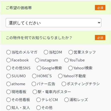
ご希望の価格帯
必須
この物件を何でお知りになりましたか？
必須
当社のメルマガ
当社DM
営業スタッフ
Facebook
instagram
YouTube
その他SNS
Google検索
Yahoo!検索
SUUMO
HOME'S
Yahoo!不動産
athome
バナー広告
ポスティングチラシ
現地看板
駅・電車内ポスター
その他看板
テレビCM
浦和レッズ
知人・友人
その他