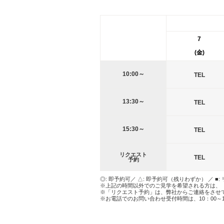
7
(金)
10:00～
TEL
13:30～
TEL
15:30～
TEL
リクエスト
TEL
予約
◎: 即予約可／ △: 即予約可（残りわずか） ／ ■:
※上記の時間以外でのご見学を希望される方は、
※「リクエスト予約」は、弊社からご連絡をさせ
※お電話でのお問い合わせ受付時間は、10：00～