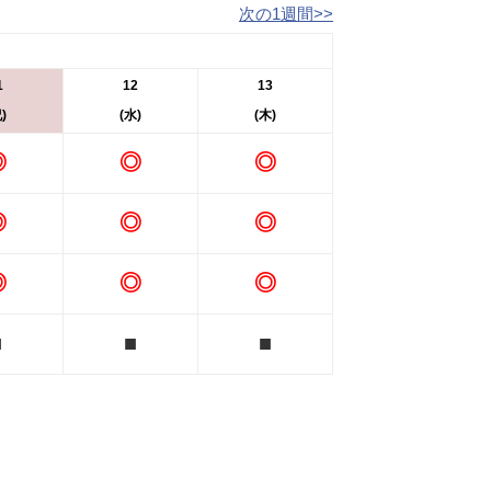
次の1週間>>
1
12
13
)
(水)
(木)
◎
◎
◎
◎
◎
◎
◎
◎
◎
■
■
■