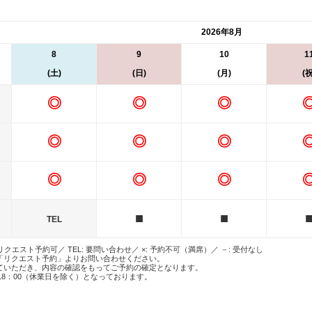
2026年8月
8
9
10
1
(土)
(日)
(月)
(祝
◎
◎
◎
◎
◎
◎
◎
◎
◎
■
■
TEL
 リクエスト予約可／ TEL: 要問い合わせ／ ×: 予約不可（満席）／ －: 受付なし
「リクエスト予約」よりお問い合わせください。
ていただき、内容の確認をもってご予約の確定となります。
18：00（休業日を除く）となっております。