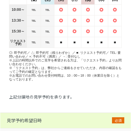
10:00～
◎
◎
◎
◎
◎
TEL
TEL
13:30～
◎
◎
◎
◎
◎
TEL
TEL
15:30～
◎
◎
◎
◎
◎
TEL
TEL
リクエスト
■
■
■
■
■
TEL
TEL
予約
◎: 即予約可／ △: 即予約可（残りわずか） ／ ■: リクエスト予約可／ TEL: 要
問い合わせ／ ×: 予約不可（満席）／ －: 受付なし
※上記の時間以外でのご見学を希望される方は、「リクエスト予約」よりお問
い合わせください。
※「リクエスト予約」は、弊社からご連絡をさせていただき、内容の確認をも
ってご予約の確定となります。
※お電話でのお問い合わせ受付時間は、10：00～18：00（休業日を除く）と
なっております。
上記分譲地の見学予約を承ります。
見学予約希望日時
必須