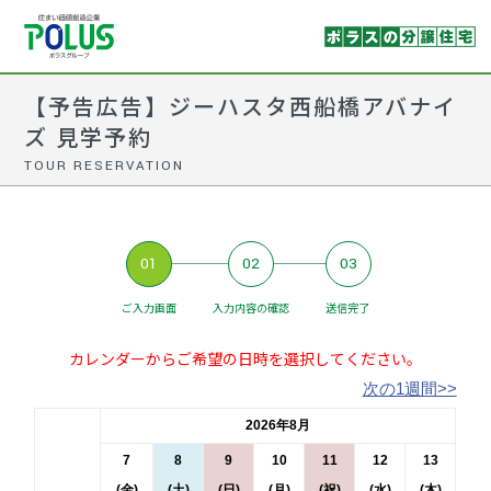
【予告広告】ジーハスタ西船橋アバナイ
ズ 見学予約
TOUR RESERVATION
01
02
03
ご入力画面
入力内容の確認
送信完了
カレンダーからご希望の日時を選択してください。
次の1週間>>
2026年8月
7
8
9
10
11
12
13
(金)
(土)
(日)
(月)
(祝)
(水)
(木)