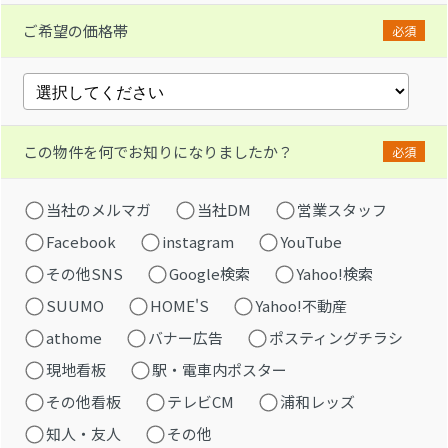
ご希望の価格帯
必須
この物件を何でお知りになりましたか？
必須
当社のメルマガ
当社DM
営業スタッフ
Facebook
instagram
YouTube
その他SNS
Google検索
Yahoo!検索
SUUMO
HOME'S
Yahoo!不動産
athome
バナー広告
ポスティングチラシ
現地看板
駅・電車内ポスター
その他看板
テレビCM
浦和レッズ
知人・友人
その他