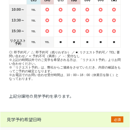
10:00～
◎
◎
◎
◎
◎
◎
TEL
13:30～
◎
◎
◎
◎
◎
◎
TEL
15:30～
◎
◎
◎
◎
◎
◎
TEL
リクエスト
■
■
■
■
■
TEL
TEL
予約
◎: 即予約可／ △: 即予約可（残りわずか） ／ ■: リクエスト予約可／ TEL: 要
問い合わせ／ ×: 予約不可（満席）／ －: 受付なし
※上記の時間以外でのご見学を希望される方は、「リクエスト予約」よりお問
い合わせください。
※「リクエスト予約」は、弊社からご連絡をさせていただき、内容の確認をも
ってご予約の確定となります。
※お電話でのお問い合わせ受付時間は、10：00～18：00（休業日を除く）と
なっております。
上記分譲地の見学予約を承ります。
見学予約希望日時
必須