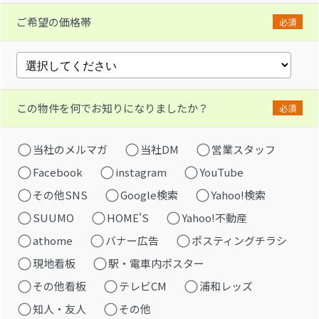
ご希望の価格帯
必須
この物件を何でお知りになりましたか？
必須
当社のメルマガ
当社DM
営業スタッフ
Facebook
instagram
YouTube
その他SNS
Google検索
Yahoo!検索
SUUMO
HOME'S
Yahoo!不動産
athome
バナー広告
ポスティングチラシ
現地看板
駅・電車内ポスター
その他看板
テレビCM
浦和レッズ
知人・友人
その他