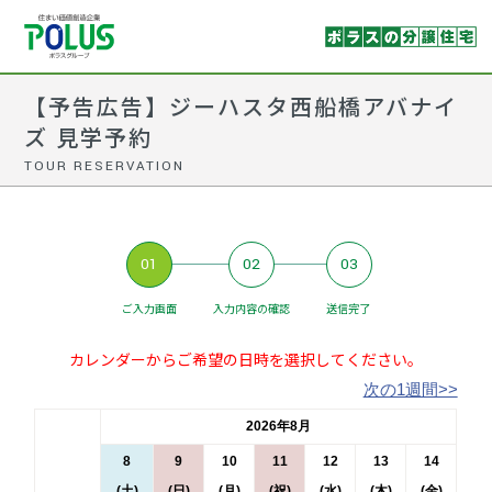
【予告広告】ジーハスタ西船橋アバナイ
ズ 見学予約
TOUR RESERVATION
01
02
03
ご入力画面
入力内容の確認
送信完了
カレンダーからご希望の日時を選択してください。
次の1週間>>
2026年8月
8
9
10
11
12
13
14
(土)
(日)
(月)
(祝)
(水)
(木)
(金)